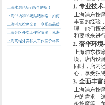
1. 专业技
上海水磨论坛SPA全解析！
上海浦东按
上海95场和98场贴吧攻略：如何
丰富的经验
快速找到优质茶馆_574
上海浦东按摩全套，享受高品质
理。他们擅
按摩服务！
上海各区外卖工作室资源：私密
和要求来进
服务全渠道汇总
上海高端外卖私人工作室价格深
2. 奢华环
度解析_138
上海浦东按
境。店内设施
同时，店内
心，享受独
3. 全面丰
上海浦东按
户的需求。
灸按摩等。