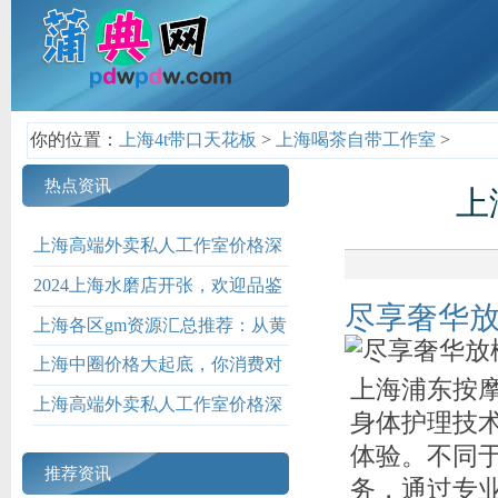
你的位置：
上海4t带口天花板
>
上海喝茶自带工作室
>
热点资讯
上
上海高端外卖私人工作室价格深
度解析_138
2024上海水磨店开张，欢迎品鉴
尽享奢华
上海各区gm资源汇总推荐：从黄
浦到浦东全覆盖
上海中圈价格大起底，你消费对
上海浦东按
了吗？
上海高端外卖私人工作室价格深
身体护理技
度解析
体验。不同
推荐资讯
务，通过专