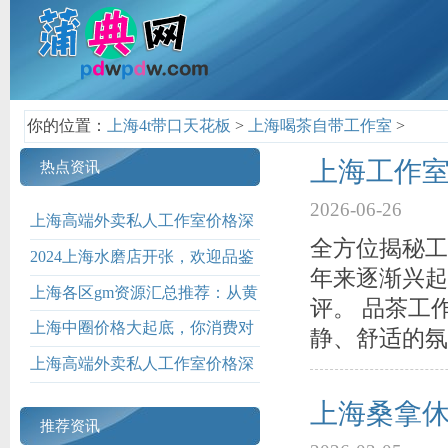
你的位置：
上海4t带口天花板
>
上海喝茶自带工作室
>
上海工作室
热点资讯
2026-06-26
上海高端外卖私人工作室价格深
全方位揭秘工
度解析_138
2024上海水磨店开张，欢迎品鉴
年来逐渐兴起
上海各区gm资源汇总推荐：从黄
评。 品茶工
浦到浦东全覆盖
上海中圈价格大起底，你消费对
静、舒适的氛
了吗？
上海高端外卖私人工作室价格深
度解析
上海桑拿
推荐资讯