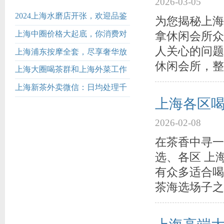
2026-03-05
2024上海水磨店开张，欢迎品鉴
为您揭秘上海
上海中圈价格大起底，你消费对
拿休闲会所众
了吗？
人关心的问题
上海浦东按摩全套，尽享奢华放
休闲会所，整
松
上海大圈喝茶群和上海外菜工作
室招聘信息
上海新茶外卖微信：日均处理千
上海各区
级需求_519
2026-02-08
在茶香中寻一
选、各区 上
有众多适合喝
茶海选场子之