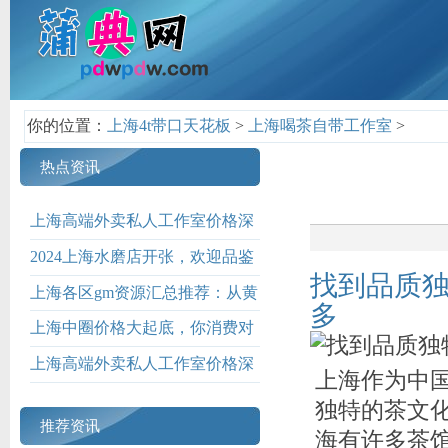
你的位置：
上海4t带口天花板
>
上海喝茶自带工作室
>
热点资讯
上海高端外卖私人工作室价格深
度解析_138
2024上海水磨店开张，欢迎品鉴
找到品质
上海各区gm资源汇总推荐：从黄
多
浦到浦东全覆盖
上海中圈价格大起底，你消费对
了吗？
上海高端外卖私人工作室价格深
上海作为中
度解析
独特的茶文
推荐资讯
海有许多茶