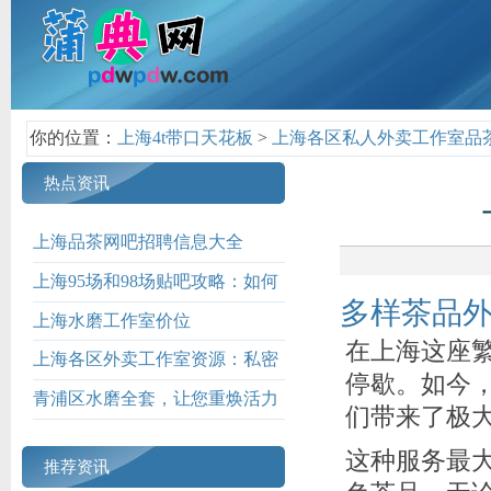
你的位置：
上海4t带口天花板
>
上海各区私人外卖工作室品
热点资讯
上海品茶网吧招聘信息大全
上海95场和98场贴吧攻略：如何
多样茶品
快速找到优质茶馆_401
上海水磨工作室价位
在上海这座
上海各区外卖工作室资源：私密
停歇。如今
配送服务保障_169
青浦区水磨全套，让您重焕活力
们带来了极
这种服务最大
推荐资讯