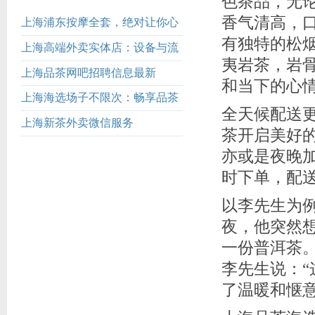
色茶品，无
香气清高，
上海浦东按摩全套，绝对让你心
有独特的松
身舒畅！
上海高端外卖实体店：设备与流
夷岩茶，岩
程全曝光
上海品茶网吧招聘信息最新
和当下的心
上海海选场子不限次：畅享品茶
全天候配送
的无限可能
上海新茶外卖微信服务
茶开启美好
亦或是夜晚
时下单，配
以李先生为
夜，他突然
一份普洱茶
李先生说：
了温暖和惬意